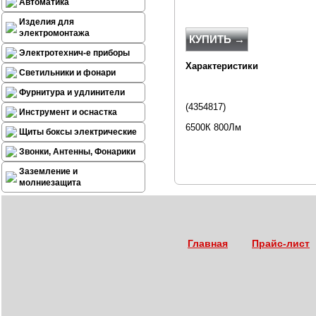
Автоматика
Изделия для
электромонтажа
КУПИТЬ →
Электротехнич-е приборы
Характеристики
Светильники и фонари
Фурнитура и удлинители
(
4354817
)
Инструмент и оснастка
6500К 800Лм
Щиты боксы электрические
Звонки, Антенны, Фонарики
Заземление и
молниезащита
Главная
Прайс-лист