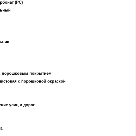
рбонат (PC)
льный
ьник
с порошковым покрытием
листовая с порошковой окраской
ние улиц и дорог
Л1