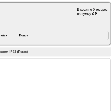
В корзине 0 товаров
a
на сумму
0
сайта
Поиск
клом IP53 (Пегас)