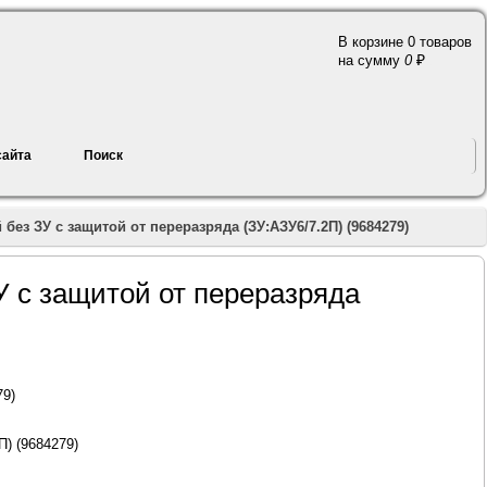
В корзине 0 товаров
a
на сумму
0
сайта
Поиск
з ЗУ с защитой от переразряда (ЗУ:АЗУ6/7.2П) (9684279)
 с защитой от переразряда
79)
) (9684279)