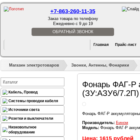
+7-863-260-11-35
Заказ товара по телефону
Ежедневно с 9 до 19
ОБРАТНЫЙ ЗВОНОК
Главная
Прайс-лист
Магазин электротоваров
Звонки, Антенны, Фонарики
Каталог
Фонарь ФАГ-Р 
(ЗУ:АЗУ6/7.2П)
Кабель, Провод
Системы проводки кабеля
Источники света
Фонарь ФАГ-Р аккумуляторный
Розетки и выключатели
Производитель:
Бином
Низковольтное
Модель:
Фонарь ФАГ-Р аккуму
оборудование
Цена: 1615 рублей