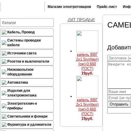
Магазин электротоваров
Прайс-лист
Инф
ХИТ ПРОДАЖ
Каталог
CAME
Кабель, Провод
Системы проводки
кабеля
Добавит
Источники света
кабель ВВГ
2х1,5пл(бел)
Розетки и выключатели
(ож)-0.660
(ГОСТ)
Низковольтное
19руб.
оборудование
Автоматика
Изделия для
электромонтажа
кабель ВВГ
Электротехнич-е
Отправить
2х1,5пл(бел)
приборы
(ож)-0.660
(ГОСТ)
Светильники и фонари
19руб.
Фурнитура и удлинители