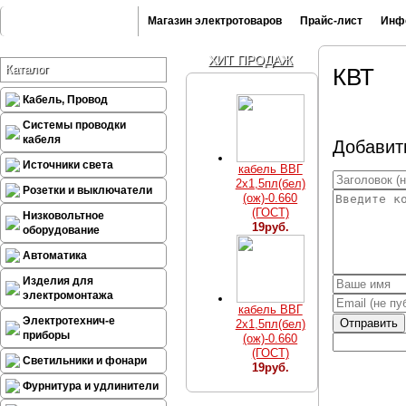
Магазин электротоваров
Прайс-лист
Инф
ХИТ ПРОДАЖ
Каталог
КВТ
Кабель, Провод
Системы проводки
кабеля
Добавит
Источники света
кабель ВВГ
2х1,5пл(бел)
Розетки и выключатели
(ож)-0.660
(ГОСТ)
Низковольтное
19руб.
оборудование
Автоматика
Изделия для
электромонтажа
кабель ВВГ
Электротехнич-е
Отправить
2х1,5пл(бел)
приборы
(ож)-0.660
(ГОСТ)
Светильники и фонари
19руб.
Фурнитура и удлинители