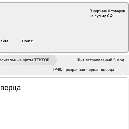
В корзине 0 товаров
a
на сумму
0
сайта
Поиск
»
»
»
»
»
Щит встраиваеный 6 мод.
делительные щиты TEKFOR
IP40, прозрачная черная дверца
дверца